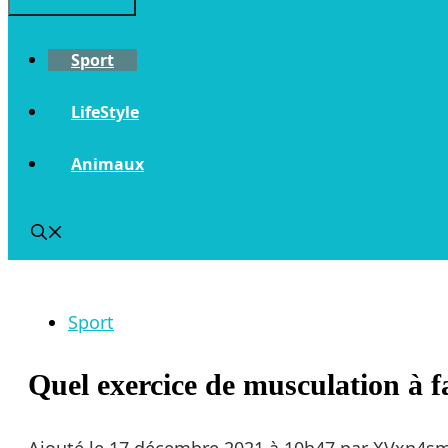
Sport
LifeStyle
Animaux
Sport
Quel exercice de musculation à fa
Ajouté le
17 décembre 2021 à 10h47
par
XVxn4s