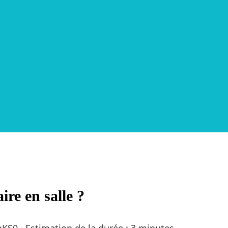
ire en salle ?
mKS0
·
Estimation de la durée : 3 minutes