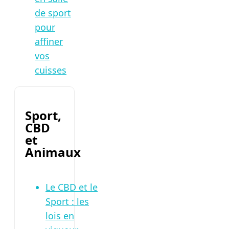
de sport
pour
affiner
vos
cuisses
Sport,
CBD
et
Animaux
Le CBD et le
Sport : les
lois en